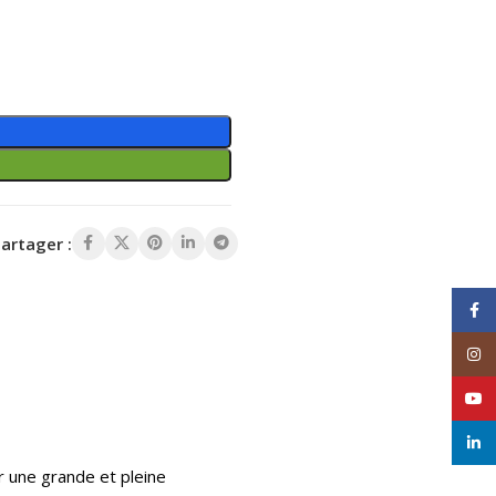
artager :
Face
Inst
YouT
linke
ur une grande et pleine