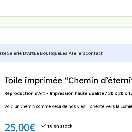
iste
Galerie D’Art
La Boutique
Les Ateliers
Contact
é”
Toile imprimée “Chemin d’éterni
Reproduction d’Art – Impression haute qualité /
20 x 20 x 1
Voici un chemin comme celui de nos vies… orienté vers la Lumière 
25,00
€
10 en stock