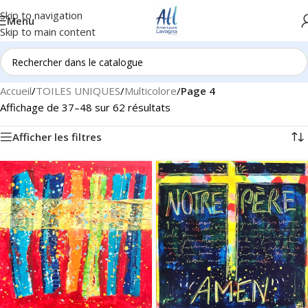
Skip to navigation
Menu
Skip to main content
Accueil
/
TOILES UNIQUES
/
Multicolore
/
Page 4
Affichage de 37–48 sur 62 résultats
Afficher les filtres